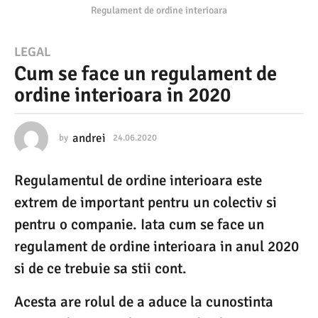
Regulament de ordine interioara
2
LEGAL
Cum se face un regulament de
4
ordine interioara in 2020
.
0
6
andrei
by
24.06.2020
2
4
.
.
Regulamentul de ordine interioara este
0
2
6
extrem de important pentru un colectiv si
0
.
2
pentru o companie. Iata cum se face un
2
0
regulament de ordine interioara in anul 2020
0
2
0
si de ce trebuie sa stii cont.
2
4
Acesta are rolul de a aduce la cunostinta
.