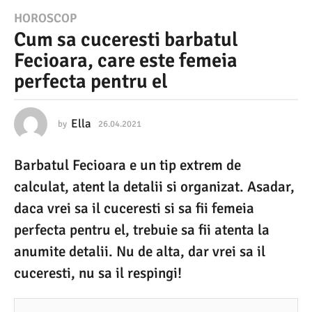
2
HOROSCOP
Cum sa cuceresti barbatul
6
Fecioara, care este femeia
.
perfecta pentru el
0
4
.
Ella
by
26.04.2021
2
6
2
.
Barbatul Fecioara e un tip extrem de
0
0
4
calculat, atent la detalii si organizat. Asadar,
2
.
2
daca vrei sa il cuceresti si sa fii femeia
1
0
perfecta pentru el, trebuie sa fii atenta la
2
2
1
anumite detalii. Nu de alta, dar vrei sa il
6
cuceresti, nu sa il respingi!
.
0