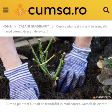
HOME
CASA SI GRADINARIT
Cum sa plantezi butasii de trandafiri
in mod corect. Greseli de evitat!
Cum sa plantezi butasii de trandafiri in mod corect. Greseli de evitat!