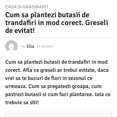
2
CASA SI GRADINARIT
Cum sa plantezi butasii de
3
trandafiri in mod corect. Greseli
.
de evitat!
1
0
.
Ella
by
23.10.2021
2
0
2
.
Cum sa plantezi butasii de trandafiri in mod
0
0
3
corect. Afla ce greseli ar trebui evitate, daca
2
.
2
vrei sa te bucuri de flori in sezonul ce
1
0
urmeaza. Cum sa pregatesti groapa, cum
2
2
2
pastrezi butasii si cum faci plantarea. Iata ce
0
trebuie sa stii!
.
0