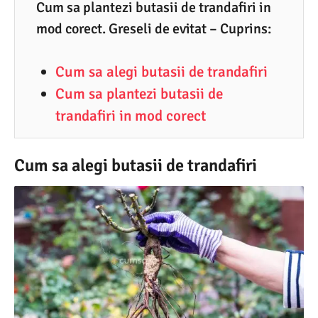
3
Cum sa plantezi butasii de trandafiri in
mod corect. Greseli de evitat – Cuprins:
.
2
Cum sa alegi butasii de trandafiri
0
Cum sa plantezi butasii de
2
trandafiri in mod corect
2
Cum sa alegi butasii de trandafiri