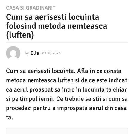
0
CASA SI GRADINARIT
Cum sa aerisesti locuinta
2
folosind metoda nemteasca
.
(luften)
1
0
.
Ella
by
02.10.2025
0
2
2
.
Cum sa aerisesti locuinta. Afla in ce consta
1
0
0
metoda nemteasca luften si de ce este indicat
2
.
2
ca aerul proaspat sa intre in locuinta ta chiar
5
0
si pe timpul iernii. Ce trebuie sa stii si cum sa
2
0
5
procedezi pentru a improspata aerul din casa
2
ta.
.
1