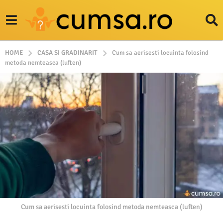
HOME
CASA SI GRADINARIT
Cum sa aerisesti locuinta folosind
metoda nemteasca (luften)
Cum sa aerisesti locuinta folosind metoda nemteasca (luften)