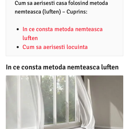
0
Cum sa aerisesti casa folosind metoda
nemteasca (luften) – Cuprins:
.
2
In ce consta metoda nemteasca
0
luften
2
Cum sa aerisesti locuinta
5
In ce consta metoda nemteasca luften