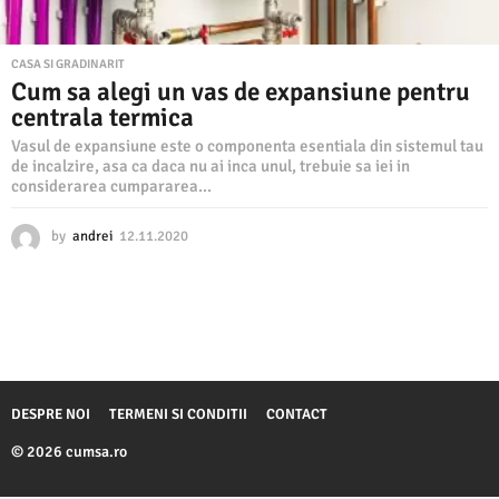
CASA SI GRADINARIT
Cum sa alegi un vas de expansiune pentru
centrala termica
Vasul de expansiune este o componenta esentiala din sistemul tau
de incalzire, asa ca daca nu ai inca unul, trebuie sa iei in
considerarea cumpararea...
by
andrei
12.11.2020
1
2
.
1
1
.
2
0
2
DESPRE NOI
TERMENI SI CONDITII
CONTACT
0
© 2026 cumsa.ro