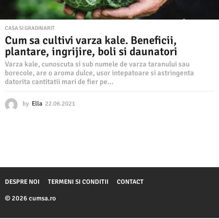
CASA SI GRADINARIT
Cum sa cultivi varza kale. Beneficii,
plantare, ingrijire, boli si daunatori
Varza kale, cunoscuta si sub numele de varza taranului sau
borecole, are o aroma dulce, usor intepatoare si astringenta
datorita cantitatii mari de fier pe...
by
Ella
22.06.2021
2
2
.
0
6
.
2
0
2
DESPRE NOI
TERMENI SI CONDITII
CONTACT
1
© 2026 cumsa.ro