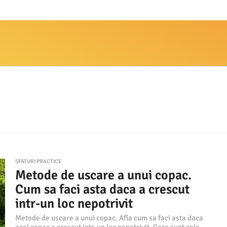
SFATURI PRACTICE
Metode de uscare a unui copac.
Cum sa faci asta daca a crescut
intr-un loc nepotrivit
Metode de uscare a unui copac. Afla cum sa faci asta daca