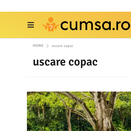
HOME
uscare copac
uscare copac