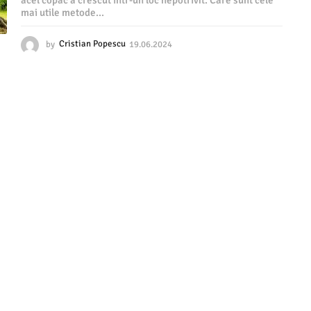
acel copac a crescut intr-un loc nepotrivit. Care sunt cele
mai utile metode...
by
Cristian Popescu
19.06.2024
1
9
.
0
6
.
2
0
2
4