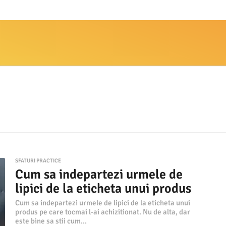
SFATURI PRACTICE
Cum sa indepartezi urmele de
lipici de la eticheta unui produs
Cum sa indepartezi urmele de lipici de la eticheta unui
produs pe care tocmai l-ai achizitionat. Nu de alta, dar
este bine sa stii cum...