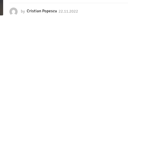
by
Cristian Popescu
22.11.2022
2
2
.
1
1
.
2
0
2
2