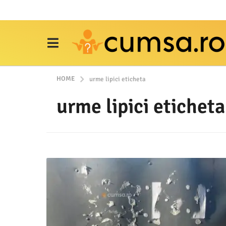
HOME
urme lipici eticheta
urme lipici eticheta