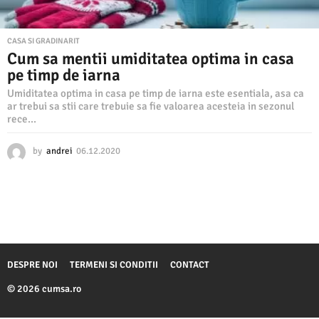
CASA SI GRADINARIT
Cum sa mentii umiditatea optima in casa
pe timp de iarna
Umiditatea optima in casa pe timp de iarna este esentiala, asa ca
ar trebui sa stii care trebuie sa fie valoarea acesteia in sezonul
rece...
by
andrei
06.12.2020
0
6
.
1
2
.
2
0
2
DESPRE NOI
TERMENI SI CONDITII
CONTACT
0
© 2026 cumsa.ro