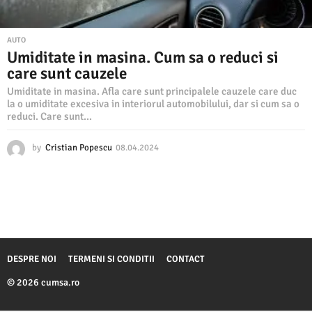
AUTO
Umiditate in masina. Cum sa o reduci si
care sunt cauzele
Umiditate in masina. Afla care sunt principalele cauzele care duc
la o umiditate excesiva in interiorul automobilului, dar si cum sa o
reduci. Care sunt...
by
Cristian Popescu
08.04.2024
0
5
.
1
2
.
2
0
2
DESPRE NOI
TERMENI SI CONDITII
CONTACT
4
© 2026 cumsa.ro