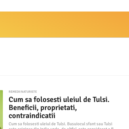
REMEDII NATURISTE
Cum sa folosesti uleiul de Tulsi.
Beneficii, proprietati,
contraindicatii
Cum sa folosesti uleiul de Tulsi. Busuiocul sfant sau Tulsi