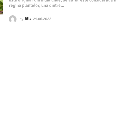
este originar din India unde, de altfel este considerat a fi
regina plantelor, una dintre...
by
Ella
21.06.2022
2
1
.
0
6
.
2
0
2
2