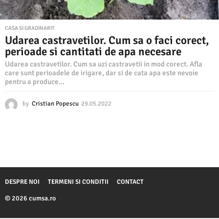
CASA SI GRADINARIT
Udarea castravetilor. Cum sa o faci corect,
perioade si cantitati de apa necesare
Udarea castravetilor. Cum sa uzi castravetii in mod corect. Afla
care sunt perioadele de irigare, dar si de cata apa este nevoie
pentru a produce...
by
Cristian Popescu
29.05.2022
2
9
.
0
5
.
2
0
2
DESPRE NOI
TERMENI SI CONDITII
CONTACT
2
© 2026 cumsa.ro