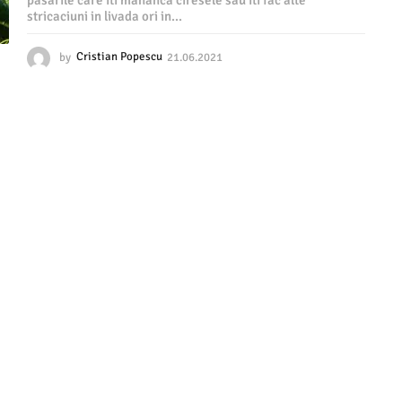
pasarile care iti mananca ciresele sau iti fac alte
stricaciuni in livada ori in...
by
Cristian Popescu
21.06.2021
2
1
.
0
6
.
2
0
2
1