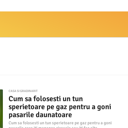
CASA SI GRADINARIT
Cum sa folosesti un tun
sperietoare pe gaz pentru a goni
pasarile daunatoare
Cum sa folosesti un tun sperietoare pe gaz pentru a goni