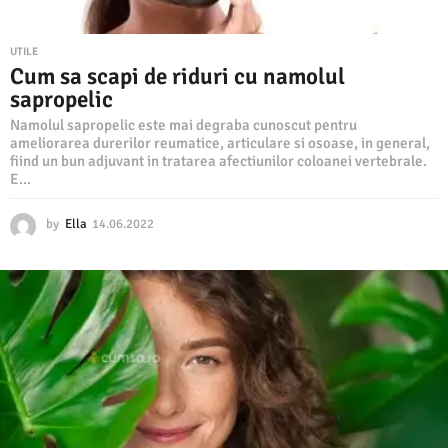
UTILE
Cum sa scapi de riduri cu namolul
sapropelic
Namolul sapropelic este mai degraba cunoscut pentru
ameliorarea durerilor reumatice, articulare si osoase, in general,
fiind un bun adjuvant in tratarea afectiunilor coloanei vertebrale.
E...
by
Ella
14.06.2022
1
4
.
0
6
.
2
0
2
2