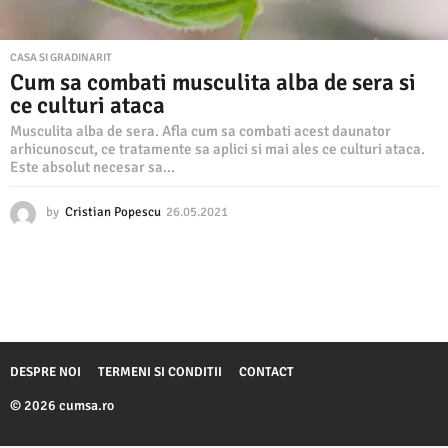
CASA SI GRADINARIT
Cum sa combati musculita alba de sera si
ce culturi ataca
Musculita alba de sera. Afla cum sa combati acest daunator
arhicunoscut, ce tratamente sa aplici si mai ales ce culturi ataca.
Este absolut necesar sa...
by
Cristian Popescu
26.05.2021
2
6
.
0
5
.
2
0
2
DESPRE NOI
TERMENI SI CONDITII
CONTACT
1
© 2026 cumsa.ro