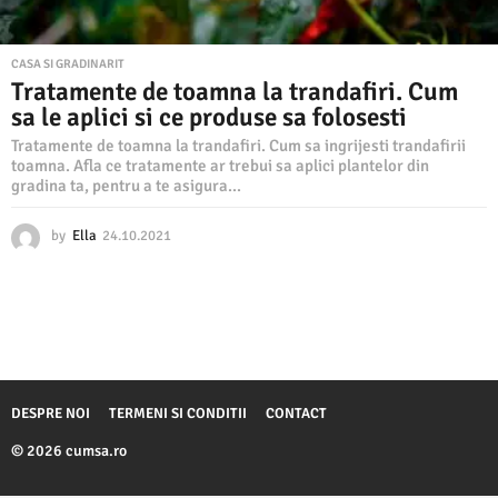
CASA SI GRADINARIT
Tratamente de toamna la trandafiri. Cum
sa le aplici si ce produse sa folosesti
Tratamente de toamna la trandafiri. Cum sa ingrijesti trandafirii
toamna. Afla ce tratamente ar trebui sa aplici plantelor din
gradina ta, pentru a te asigura...
by
Ella
24.10.2021
2
4
.
1
0
.
2
0
2
DESPRE NOI
TERMENI SI CONDITII
CONTACT
1
© 2026 cumsa.ro