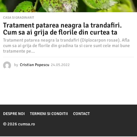
CASA SI GRADINARIT
Tratament patarea neagra la trandafiri.
Cum sa ai grija de florile din curtea ta
Tratament patarea neagra la trandafiri (Diplocarpon rosae). Afla
cum sa ai grija de florile din gradina ta si care sunt cele mai bune
tratamente pe...
by
Cristian Popescu
24.05.2022
2
4
.
0
5
.
2
0
2
DESPRE NOI
TERMENI SI CONDITII
CONTACT
2
© 2026 cumsa.ro