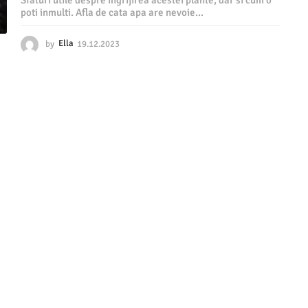
Sfaturi utile despre ingrijirea acestei plante, dar si cum o
poti inmulti. Afla de cata apa are nevoie...
by
Ella
19.12.2023
1
9
.
1
2
.
2
0
2
3