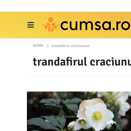
HOME
trandafirul craciunului
trandafirul craciun