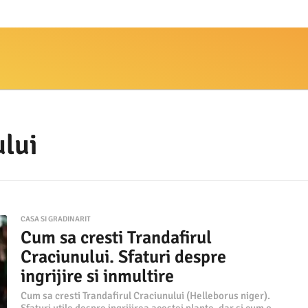
ului
CASA SI GRADINARIT
Cum sa cresti Trandafirul
Craciunului. Sfaturi despre
ingrijire si inmultire
Cum sa cresti Trandafirul Craciunului (Helleborus niger).