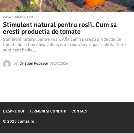
CASA SI GRADINARIT
Stimulent natural pentru rosii. Cum sa
cresti productia de tomate
Stimulent natural pentru rosii. Afla cum sa cresti productia de
tomate de la tine din gradina, dar si cum sa prepari solutia. Care
sunt beneficiile,...
by
Cristian Popescu
08.07.2024
0
8
.
0
7
.
2
0
2
DESPRE NOI
TERMENI SI CONDITII
CONTACT
4
© 2026 cumsa.ro