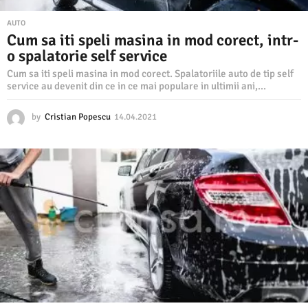
AUTO
Cum sa iti speli masina in mod corect, intr-
o spalatorie self service
Cum sa iti speli masina in mod corect. Spalatoriile auto de tip self
service au devenit din ce in ce mai populare in ultimii ani,...
by
Cristian Popescu
14.04.2021
1
4
.
0
4
.
2
0
2
1