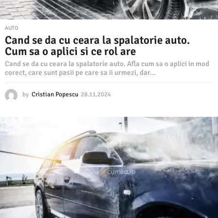
AUTO
Cand se da cu ceara la spalatorie auto.
Cum sa o aplici si ce rol are
Cand se da cu ceara la spalatorie auto. Afla cum sa o aplici in mod
corect, care sunt pasii pe care sa ii urmezi, dar...
by
Cristian Popescu
28.11.2024
2
8
.
1
1
.
2
0
2
4