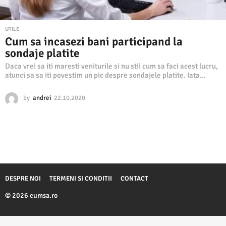
UTILE
Cum sa incasezi bani participand la
sondaje platite
Daca vrei sa iti maresti veniturile si nu stii cum sa faci acest lucru,
atunci sa sa iti povestim un pic despre sondajele platite. Iata...
by
andrei
22.10.2020
2
2
.
1
0
.
2
0
2
DESPRE NOI
TERMENI SI CONDITII
CONTACT
0
© 2026 cumsa.ro