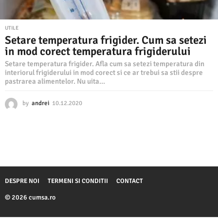
UTILE
Setare temperatura frigider. Cum sa setezi
in mod corect temperatura frigiderului
Setare temperatura frigider. Afla cum sa setezi temperatura din
interiorul frigiderului in mod corect si ce ar trebui sa stii despre
pastrarea alimentelor. Nu uita...
by
andrei
10.12.2020
1
0
.
1
2
.
2
0
2
DESPRE NOI
TERMENI SI CONDITII
CONTACT
0
© 2026 cumsa.ro