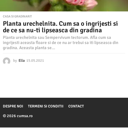
CASA SI GRADINARIT
Planta urechelnita. Cum sa o ingrijesti si
de ce sa nu-ti lipseasca din gradina
Planta urechelnita sau Sempervivum tectorum. Afla cum sa
ingrijesti aceasta floare si de ce nu ar trebui sa iti lipseasca din
gradina. Aceasta planta se...
by
Ella
15.05.2021
1
5
.
0
5
.
2
0
2
DESPRE NOI
TERMENI SI CONDITII
CONTACT
1
© 2026 cumsa.ro