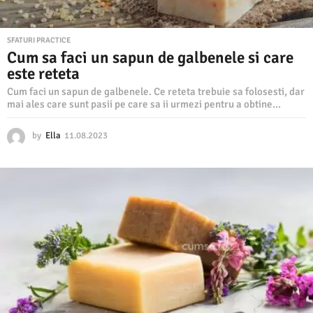
SFATURI PRACTICE
Cum sa faci un sapun de galbenele si care
este reteta
Cum faci un sapun de galbenele. Ce reteta trebuie sa folosesti, dar
mai ales care sunt pasii pe care sa ii urmezi pentru a obtine...
by
Ella
11.08.2023
1
1
.
0
8
.
2
0
2
3