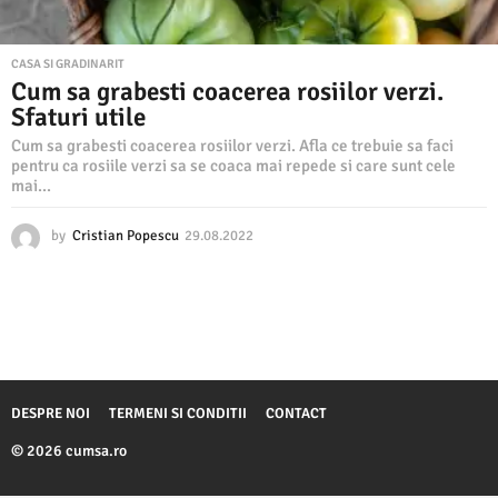
CASA SI GRADINARIT
Cum sa grabesti coacerea rosiilor verzi.
Sfaturi utile
Cum sa grabesti coacerea rosiilor verzi. Afla ce trebuie sa faci
pentru ca rosiile verzi sa se coaca mai repede si care sunt cele
mai...
by
Cristian Popescu
29.08.2022
2
9
.
0
8
.
2
0
2
DESPRE NOI
TERMENI SI CONDITII
CONTACT
2
© 2026 cumsa.ro