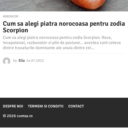
HOROSCOP
Cum sa alegi piatra norocoasa pentru zodia
Scorpion
Cum sa alegi piatra norocoasa pentru zodia Scorpion. Rece,
incapatanat, razbunator si plin de pasiune… acestea sunt cateva
dintre trasaturile dominante ale unuia dintre cei...
by
Ella
24.07.2022
2
4
.
0
7
.
2
0
2
DESPRE NOI
TERMENI SI CONDITII
CONTACT
2
© 2026 cumsa.ro