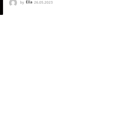
by
Ella
26.05.2023
2
6
.
0
5
.
2
0
2
3