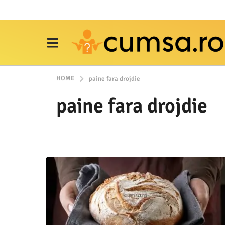
HOME
paine fara drojdie
paine fara drojdie