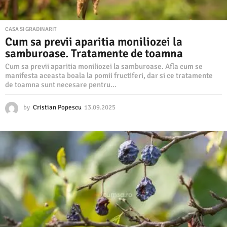
CASA SI GRADINARIT
Cum sa previi aparitia moniliozei la
samburoase. Tratamente de toamna
Cum sa previi aparitia moniliozei la samburoase. Afla cum se
manifesta aceasta boala la pomii fructiferi, dar si ce tratamente
de toamna sunt necesare pentru...
by
Cristian Popescu
13.09.2025
1
3
.
0
9
.
2
0
2
5