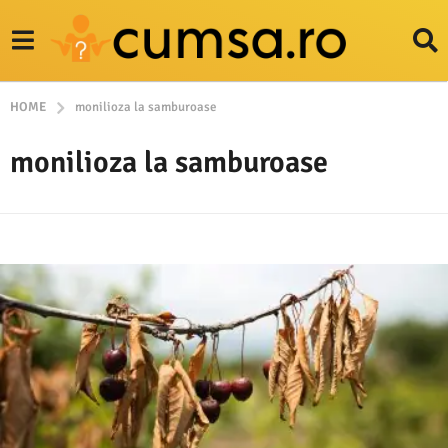
HOME
monilioza la samburoase
monilioza la samburoase