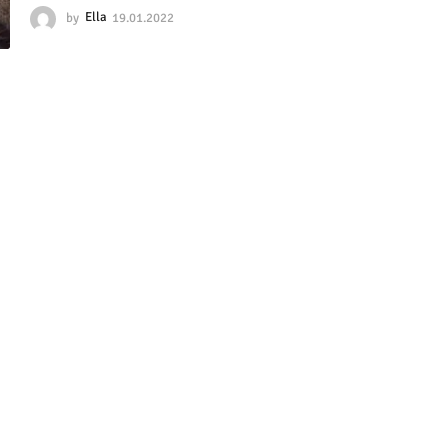
by
Ella
19.01.2022
1
0
.
1
0
.
2
0
2
5