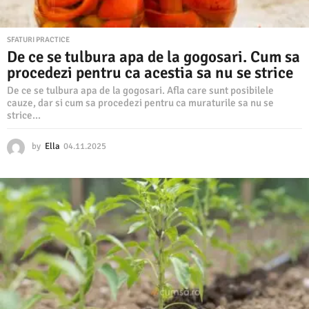
SFATURI PRACTICE
De ce se tulbura apa de la gogosari. Cum sa
procedezi pentru ca acestia sa nu se strice
De ce se tulbura apa de la gogosari. Afla care sunt posibilele
cauze, dar si cum sa procedezi pentru ca muraturile sa nu se
strice...
by
Ella
04.11.2025
0
4
.
1
1
.
2
0
2
5