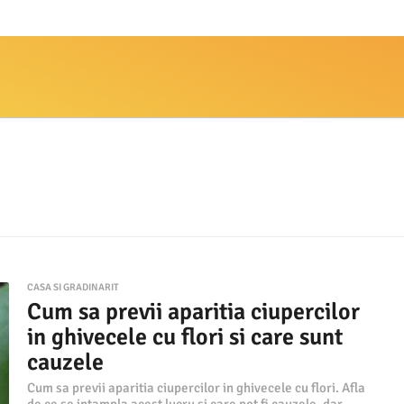
CASA SI GRADINARIT
Cum sa previi aparitia ciupercilor
in ghivecele cu flori si care sunt
cauzele
Cum sa previi aparitia ciupercilor in ghivecele cu flori. Afla