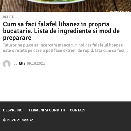
RETETE
Cum sa faci falafel libanez in propria
bucatarie. Lista de ingrediente si mod de
preparare
Tuturor ne place sa incercam mancaruri noi, iar falafelul libanez
este o reteta pe care o poti face extrem de rapid. Iata cum sa faci...
by
Ella
09.10.2021
0
6
.
0
4
.
2
0
2
DESPRE NOI
TERMENI SI CONDITII
CONTACT
3
© 2026 cumsa.ro