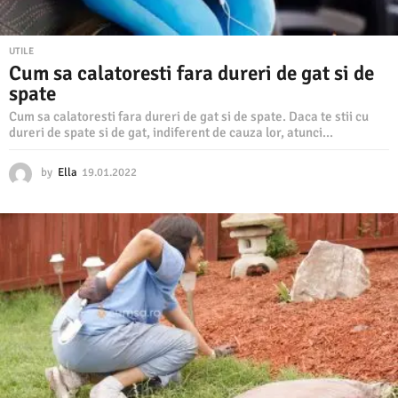
UTILE
Cum sa calatoresti fara dureri de gat si de
spate
Cum sa calatoresti fara dureri de gat si de spate. Daca te stii cu
dureri de spate si de gat, indiferent de cauza lor, atunci...
by
Ella
19.01.2022
1
9
.
0
1
.
2
0
2
2