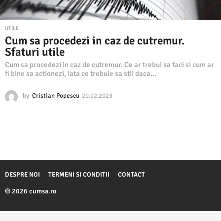
UTILE
Cum sa procedezi in caz de cutremur.
Sfaturi utile
Cum sa procedezi in caz de cutremur. Ce ar trebui sa faci si cum ar
fi bine sa actionezi, iata ce trebuie sa stii daca...
by
Cristian Popescu
20.02.2023
2
0
.
0
2
.
2
0
2
DESPRE NOI
TERMENI SI CONDITII
CONTACT
3
© 2026 cumsa.ro