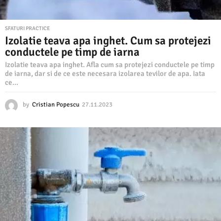
SFATURI PRACTICE
Izolatie teava apa inghet. Cum sa protejezi
conductele pe timp de iarna
Izolatie teava apa inghet. Afla cum sa protejezi conductele pe timp
de iarna, dar si de ce este necesara izolarea tevilor de apa. Iata
ce...
by
Cristian Popescu
27.11.2023
2
7
.
1
1
.
2
0
2
3