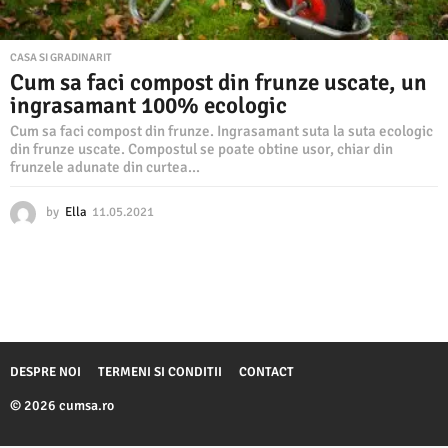
CASA SI GRADINARIT
Cum sa faci compost din frunze uscate, un
ingrasamant 100% ecologic
Cum sa faci compost din frunze. Ingrasamant suta la suta ecologic
din frunze uscate. Compostul se poate obtine usor, chiar din
frunzele adunate din curtea...
by
Ella
11.05.2021
1
1
.
0
5
.
2
0
2
DESPRE NOI
TERMENI SI CONDITII
CONTACT
1
© 2026 cumsa.ro