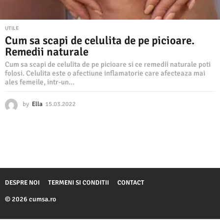
UTILE
Cum sa scapi de celulita de pe picioare.
Remedii naturale
Cum sa scapi de celulita de pe picioare si ce remedii naturale poti
folosi. Celulita este o afectiune inflamatorie care afecteaza mai
ales femeile, intr-un...
by
Ella
15.03.2022
1
5
.
0
3
.
2
0
2
DESPRE NOI
TERMENI SI CONDITII
CONTACT
2
© 2026 cumsa.ro