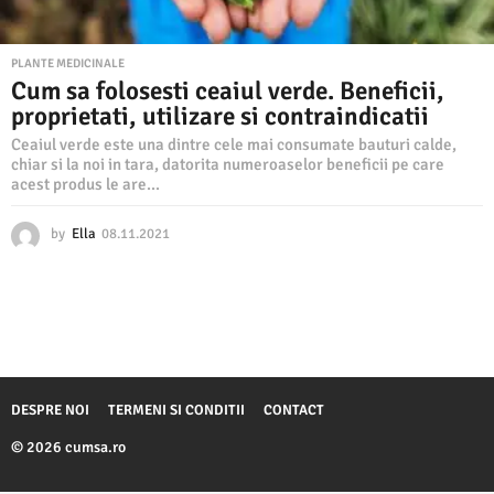
PLANTE MEDICINALE
Cum sa folosesti ceaiul verde. Beneficii,
proprietati, utilizare si contraindicatii
Ceaiul verde este una dintre cele mai consumate bauturi calde,
chiar si la noi in tara, datorita numeroaselor beneficii pe care
acest produs le are...
by
Ella
08.11.2021
0
8
.
1
1
.
2
0
2
DESPRE NOI
TERMENI SI CONDITII
CONTACT
1
© 2026 cumsa.ro