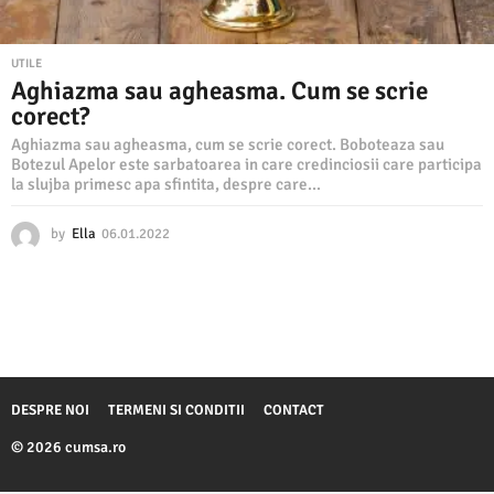
UTILE
Aghiazma sau agheasma. Cum se scrie
corect?
Aghiazma sau agheasma, cum se scrie corect. Boboteaza sau
Botezul Apelor este sarbatoarea in care credinciosii care participa
la slujba primesc apa sfintita, despre care...
by
Ella
06.01.2022
0
9
.
0
1
.
2
0
2
DESPRE NOI
TERMENI SI CONDITII
CONTACT
2
© 2026 cumsa.ro