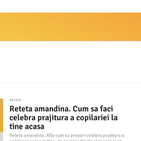
RETETE
Reteta amandina. Cum sa faci
celebra prajitura a copilariei la
tine acasa
Reteta amandina. Afla cum sa prepari celebra prajitura a