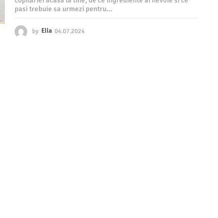
copilariei acasa la tine, de ce ingrediente ai nevoie si ce
pasi trebuie sa urmezi pentru...
by
Ella
04.07.2024
0
4
.
0
7
.
2
0
2
4