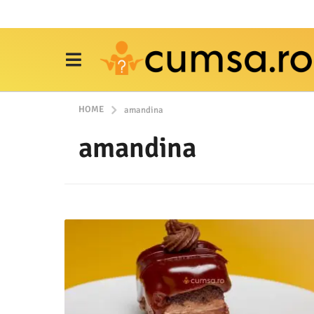
HOME
amandina
amandina