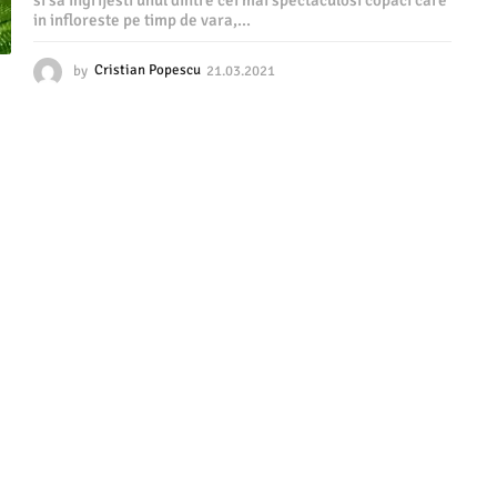
si sa ingrijesti unul dintre cei mai spectaculosi copaci care
in infloreste pe timp de vara,...
by
Cristian Popescu
21.03.2021
0
2
.
0
5
.
2
0
2
1