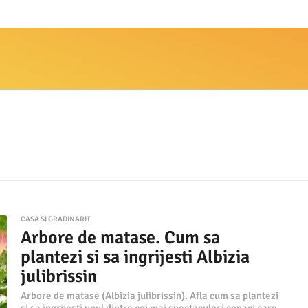
CASA SI GRADINARIT
Arbore de matase. Cum sa
plantezi si sa ingrijesti Albizia
julibrissin
Arbore de matase (Albizia julibrissin). Afla cum sa plantezi