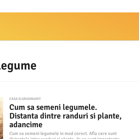
 legume
CASA SI GRADINARIT
Cum sa semeni legumele.
Distanta dintre randuri si plante,
adancime
Cum sa semeni legumele in mod corect. Afla care sunt