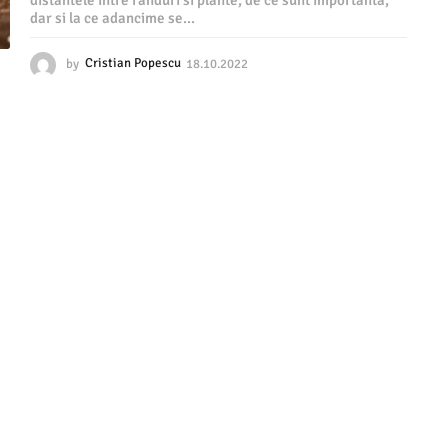
distantele intre randuri si plante, de ce sunt importanta,
dar si la ce adancime se...
by
Cristian Popescu
18.10.2022
1
8
.
1
0
.
2
0
2
2