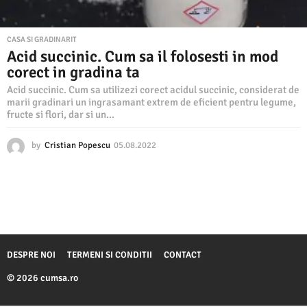
CASA SI GRADINARIT
Acid succinic. Cum sa il folosesti in mod
corect in gradina ta
Acid succinic. Cum sa utilizezi corect acidul succinic, considerat de
marii gradinari un ingrasamant extrem de eficient pentru legume,
fructe si flori, dar si un...
by
Cristian Popescu
05.08.2022
0
5
.
0
8
.
2
0
2
DESPRE NOI
TERMENI SI CONDITII
CONTACT
2
© 2026 cumsa.ro