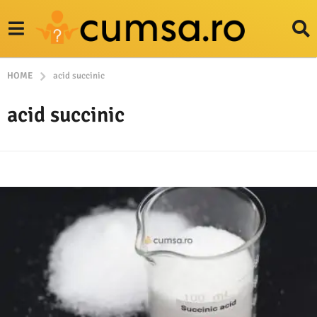
HOME
acid succinic
acid succinic