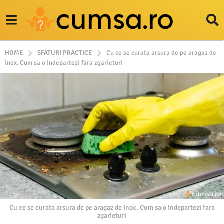
HOME
SFATURI PRACTICE
Cu ce se curata arsura de pe aragaz de
inox. Cum sa o indepartezi fara zgarieturi
Cu ce se curata arsura de pe aragaz de inox. Cum sa o indepartezi fara
zgarieturi