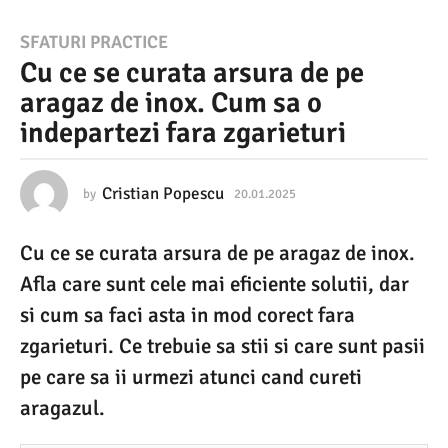
2
SFATURI PRACTICE
Cu ce se curata arsura de pe
0
aragaz de inox. Cum sa o
.
indepartezi fara zgarieturi
0
1
.
Cristian Popescu
by
20.01.2025
2
0
2
.
Cu ce se curata arsura de pe aragaz de inox.
0
0
1
Afla care sunt cele mai eficiente solutii, dar
2
.
2
si cum sa faci asta in mod corect fara
5
0
zgarieturi. Ce trebuie sa stii si care sunt pasii
2
2
5
pe care sa ii urmezi atunci cand cureti
0
aragazul.
.
0