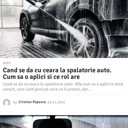
2
.
2
0
2
4
AUTO
Cand se da cu ceara la spalatorie auto.
Cum sa o aplici si ce rol are
Cand se da cu ceara la spalatorie auto. Afla cum sa o aplici in mod
corect, care sunt pasii pe care sa ii urmezi, dar...
by
Cristian Popescu
28.11.2024
2
8
.
1
1