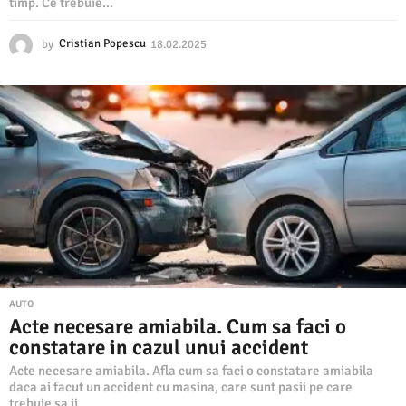
timp. Ce trebuie...
by
Cristian Popescu
18.02.2025
1
8
.
0
2
.
2
0
2
5
AUTO
Acte necesare amiabila. Cum sa faci o
constatare in cazul unui accident
Acte necesare amiabila. Afla cum sa faci o constatare amiabila
daca ai facut un accident cu masina, care sunt pasii pe care
trebuie sa ii...