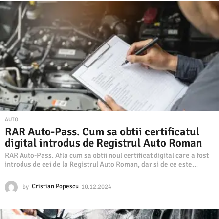
1
2
.
2
0
2
4
AUTO
RAR Auto-Pass. Cum sa obtii certificatul
digital introdus de Registrul Auto Roman
RAR Auto-Pass. Afla cum sa obtii noul certificat digital care a fost
introdus de cei de la Registrul Auto Roman, dar si de ce este...
by
Cristian Popescu
10.12.2024
1
0
.
1