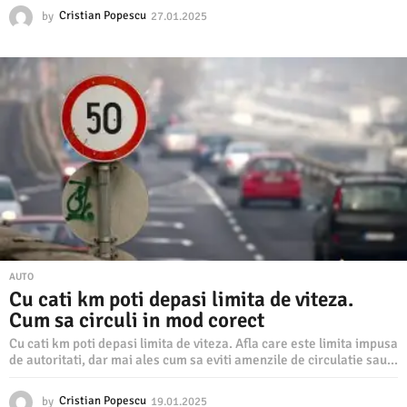
by
Cristian Popescu
27.01.2025
2
7
.
0
1
.
2
0
2
5
AUTO
Cu cati km poti depasi limita de viteza.
Cum sa circuli in mod corect
Cu cati km poti depasi limita de viteza. Afla care este limita impusa
de autoritati, dar mai ales cum sa eviti amenzile de circulatie sau...
by
Cristian Popescu
19.01.2025
1