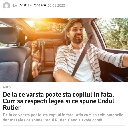
by
Cristian Popescu
30.01.2025
3
0
.
0
1
.
2
0
2
5
AUTO
De la ce varsta poate sta copilul in fata.
Cum sa respecti legea si ce spune Codul
Rutier
De la ce varsta poate sta copilul in fata. Afla cum sa eviti amenzile,
dar mai ales ce spune Codul Rutier. Cand au voie copiii...