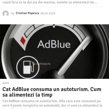
rapid fara sa te dai jos din masina, inainte sa alimentezi de...
by
Cristian Popescu
08.03.2025
0
8
.
0
3
.
2
0
2
5
AUTO
Cat AdBlue consuma un autoturism. Cum
sa alimentezi la timp
Cat AdBlue consuma un autoturism. Afla care este consumul pe
care il poate inregistra un automobil, dar si cum sa alimentezi la