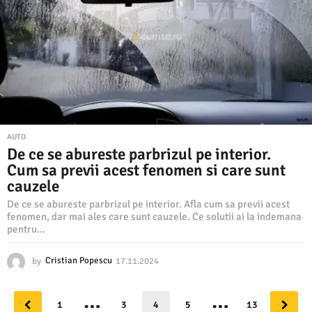
.
2
0
2
4
AUTO
De ce se abureste parbrizul pe interior.
Cum sa previi acest fenomen si care sunt
cauzele
De ce se abureste parbrizul pe interior. Afla cum sa previi acest
fenomen, dar mai ales care sunt cauzele. Ce solutii ai la indemana
pentru...
by
Cristian Popescu
17.11.2024
1
7
.
…
…
1
1
3
4
5
13