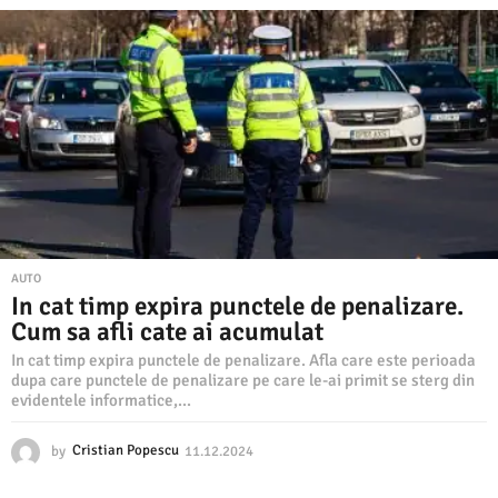
.
1
2
.
2
0
2
4
AUTO
In cat timp expira punctele de penalizare.
Cum sa afli cate ai acumulat
In cat timp expira punctele de penalizare. Afla care este perioada
dupa care punctele de penalizare pe care le-ai primit se sterg din
evidentele informatice,...
by
Cristian Popescu
11.12.2024
1
1
.