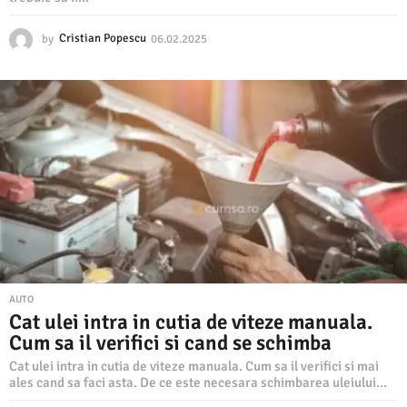
by
Cristian Popescu
06.02.2025
0
6
.
0
2
.
2
0
2
5
AUTO
Cat ulei intra in cutia de viteze manuala.
Cum sa il verifici si cand se schimba
Cat ulei intra in cutia de viteze manuala. Cum sa il verifici si mai
ales cand sa faci asta. De ce este necesara schimbarea uleiului...