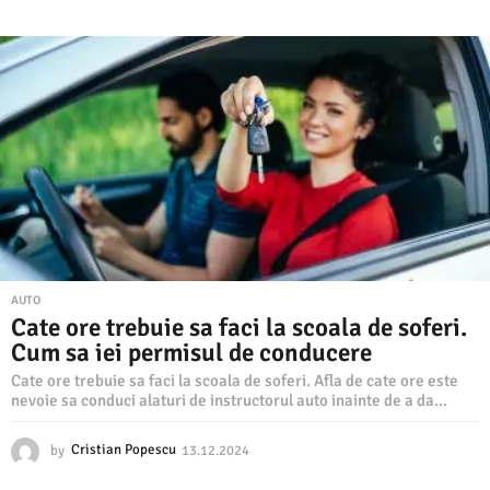
0
.
0
1
.
2
0
2
5
AUTO
Cate ore trebuie sa faci la scoala de soferi.
Cum sa iei permisul de conducere
Cate ore trebuie sa faci la scoala de soferi. Afla de cate ore este
nevoie sa conduci alaturi de instructorul auto inainte de a da...
by
Cristian Popescu
13.12.2024
1
3