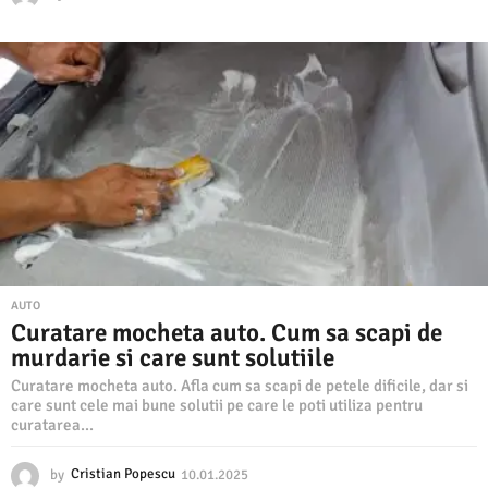
9
.
0
1
.
2
0
2
5
AUTO
Curatare mocheta auto. Cum sa scapi de
murdarie si care sunt solutiile
Curatare mocheta auto. Afla cum sa scapi de petele dificile, dar si
care sunt cele mai bune solutii pe care le poti utiliza pentru
curatarea...
by
Cristian Popescu
10.01.2025
1