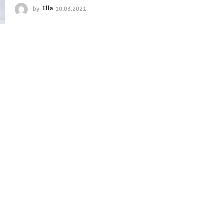
by
Ella
10.03.2021
1
0
.
0
3
.
2
0
2
1