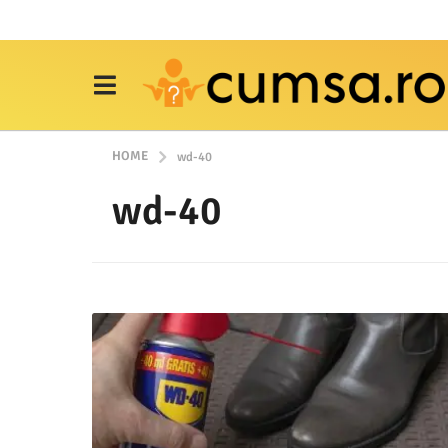
HOME
wd-40
wd-40