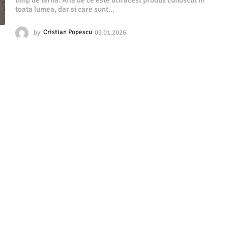
timp de iarna. Afla de ce este util acest produs cunoscut in
toata lumea, dar si care sunt...
by
Cristian Popescu
09.01.2026
0
9
.
0
1
.
2
0
2
6