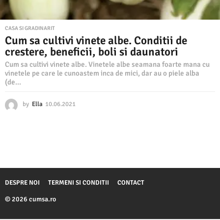
CASA SI GRADINARIT
Cum sa cultivi vinete albe. Conditii de
crestere, beneficii, boli si daunatori
Cum sa cultivi vinete albe. Vinetele albe seamana foarte mana cu
vinetele pe care le cunoastem inca de mici, dar au o piele alba
(de...
by
Ella
10.06.2021
1
0
.
0
6
.
2
0
2
DESPRE NOI
TERMENI SI CONDITII
CONTACT
1
© 2026 cumsa.ro