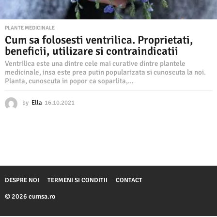
PLANTE MEDICINALE
Cum sa folosesti ventrilica. Proprietati,
beneficii, utilizare si contraindicatii
Ventrilica este una dintre cele mai curative dintre plantele
medicinale, insa este prea putin popularizata si cunoscuta la noi.
Planta, cunoscuta in popor ca soparlita,...
by
Ella
16.10.2021
1
6
.
1
0
.
2
0
2
DESPRE NOI
TERMENI SI CONDITII
CONTACT
1
© 2026 cumsa.ro