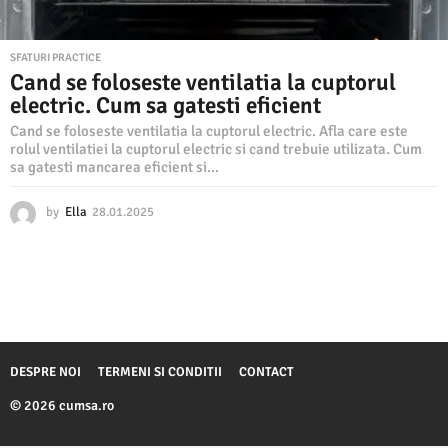
SFATURI PRACTICE
Cand se foloseste ventilatia la cuptorul
electric. Cum sa gatesti eficient
Cand se foloseste ventilatia la cuptorul electric. Afla care este
rolul ventilatiei la cuptorul electric si cand trebuie utilizata. Cum
sa gatesti mancarea eficient si...
by
Ella
28.01.2025
2
8
.
0
1
.
2
0
2
DESPRE NOI
TERMENI SI CONDITII
CONTACT
5
© 2026 cumsa.ro